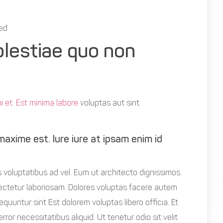
sed
olestiae quo non
i et. Est minima labore
voluptas aut sint.
t maxime est. Iure iure at ipsam enim id
voluptatibus ad vel. Eum ut architecto dignissimos.
ectetur laboriosam. Dolores voluptas facere autem
equuntur sint Est dolorem voluptas libero officia. Et
 error necessitatibus aliquid. Ut tenetur odio sit velit