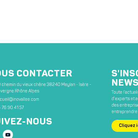
OUS CONTACTER
S'INS
NEWS
 chemin du vieux chêne 38240 Meylan - Isère -
vergne Rhône Alpes
Toute l’actua
d’experts et ar
cueil@inovallee.com
des entreprise
 76 90 41 57
entreprendre 
IVEZ-NOUS
Cliquez i