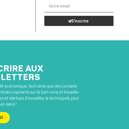
S'inscrire
CRIRE AUX
LETTERS
lité économique, tech ainsi que des conseils
ticles inspirants sur le bien vivre et travailler
s et startups d’inovallée, la technopole pour
en isère !
ci