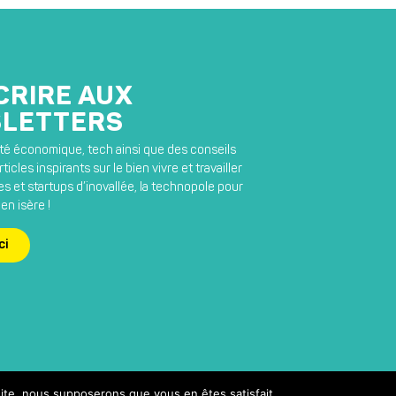
CRIRE AUX
LETTERS
lité économique, tech ainsi que des conseils
ticles inspirants sur le bien vivre et travailler
s et startups d’inovallée, la technopole pour
en isère !
ci
 site, nous supposerons que vous en êtes satisfait.