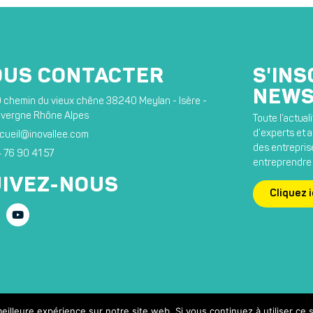
OUS CONTACTER
S'INS
NEWS
 chemin du vieux chêne 38240 Meylan - Isère -
vergne Rhône Alpes
Toute l’actua
d’experts et ar
cueil@inovallee.com
des entreprise
 76 90 41 57
entreprendre 
IVEZ-NOUS
Cliquez i
eilleure expérience sur notre site web. Si vous continuez à utiliser ce