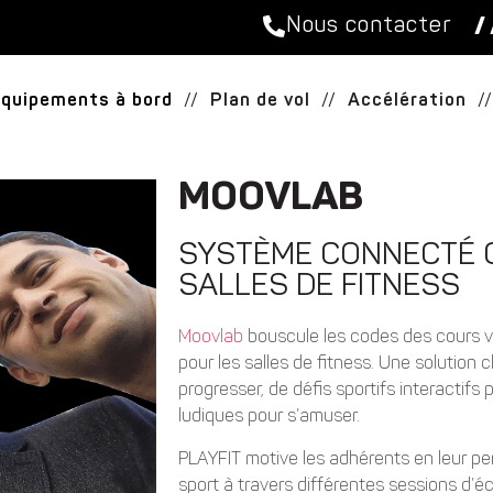
Nous contacter
/ 
Équipements à bord
//
Plan de vol
//
Accélération
//
MOOVLAB
SYSTÈME CONNECTÉ C
SALLES DE FITNESS
Moovlab
bouscule les codes des cours vi
pour les salles de fitness. Une solution 
progresser, de défis sportifs interactifs
ludiques pour s’amuser.
PLAYFIT motive les adhérents en leur pe
sport à travers différentes sessions d’