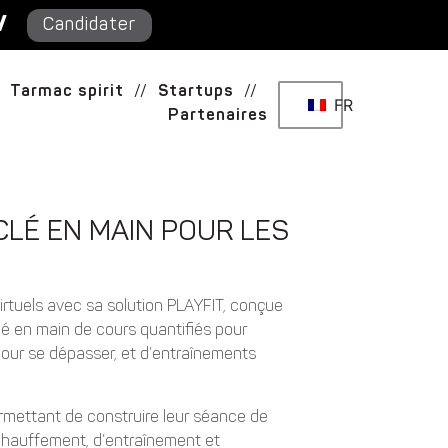
/
Candidater
Tarmac spirit
//
Startups
//
FR
Partenaires
LÉ EN MAIN POUR LES
rtuels avec sa solution PLAYFIT, conçue
clé en main de cours quantifiés pour
 pour se dépasser, et d’entraînements
rmettant de construire leur séance de
échauffement, d’entraînement et