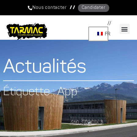
/ /
Nous contacter
Candidater
//
FR
Actualités
Étiquette : App