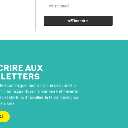
S'inscrire
CRIRE AUX
LETTERS
lité économique, tech ainsi que des conseils
ticles inspirants sur le bien vivre et travailler
s et startups d’inovallée, la technopole pour
en isère !
ci