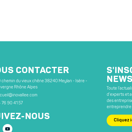
OUS CONTACTER
S'INS
NEWS
 chemin du vieux chêne 38240 Meylan - Isère -
vergne Rhône Alpes
Toute l’actua
d’experts et ar
cueil@inovallee.com
des entreprise
 76 90 41 57
entreprendre 
IVEZ-NOUS
Cliquez i