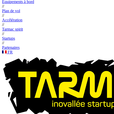
Équipements à bord
//
Plan de vol
//
Accélération
//
Tarmac spirit
//
Startups
//
Partenaires
FR