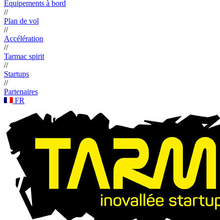
Équipements à bord
//
Plan de vol
//
Accélération
//
Tarmac spirit
//
Startups
//
Partenaires
FR