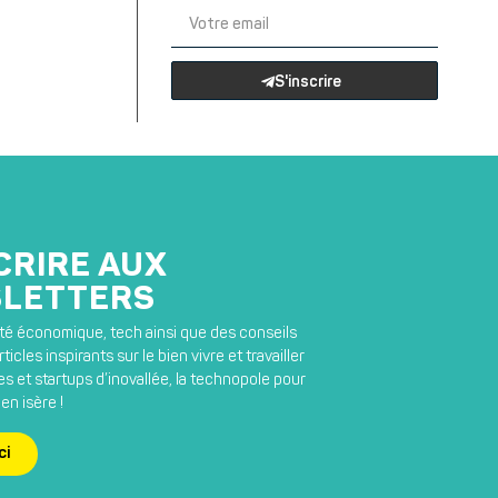
S'inscrire
CRIRE AUX
LETTERS
lité économique, tech ainsi que des conseils
ticles inspirants sur le bien vivre et travailler
s et startups d’inovallée, la technopole pour
en isère !
ci