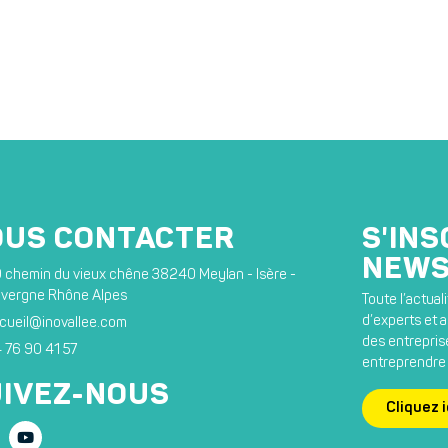
OUS CONTACTER
S'INS
NEWS
 chemin du vieux chêne 38240 Meylan - Isère -
vergne Rhône Alpes
Toute l’actua
d’experts et ar
cueil@inovallee.com
des entreprise
 76 90 41 57
entreprendre 
IVEZ-NOUS
Cliquez i