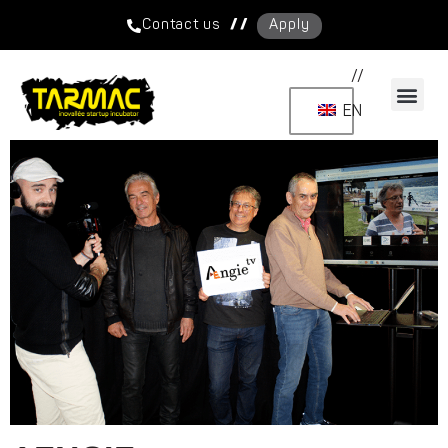
/ /
Contact us
Apply
//
EN