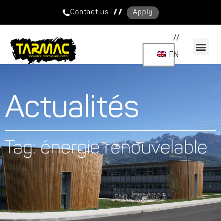
/ /
Contact us
Apply
//
EN
Actualités
Tag: énergie renouvelable