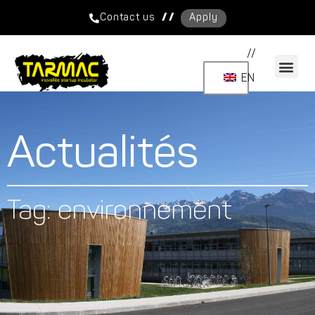
/ /
Contact us
Apply
//
EN
Actualités
Tag: environnement