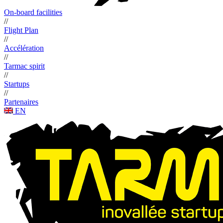
On-board facilities
//
Flight Plan
//
Accélération
//
Tarmac spirit
//
Startups
//
Partenaires
EN