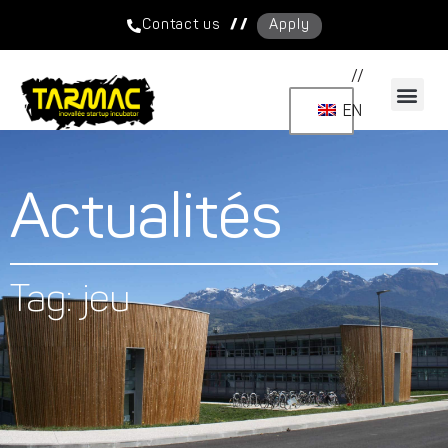
/ /
Contact us
Apply
//
EN
Actualités
Tag: jeu