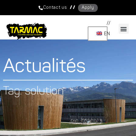
/ /
Contact us
Apply
//
EN
Actualités
Tag: solution