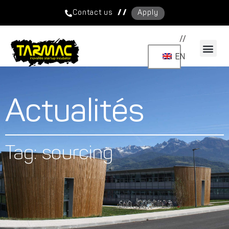
/ /
Contact us
Apply
//
EN
Actualités
Tag: sourcing