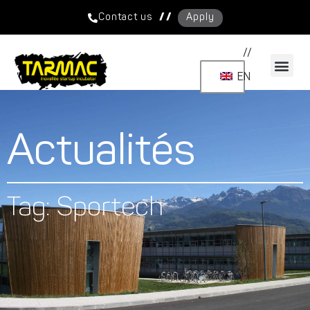
/ /
Contact us
Apply
//
EN
Actualités
Tag: Sportech