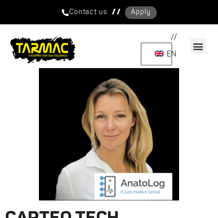
/ /
Contact us
Apply
//
EN