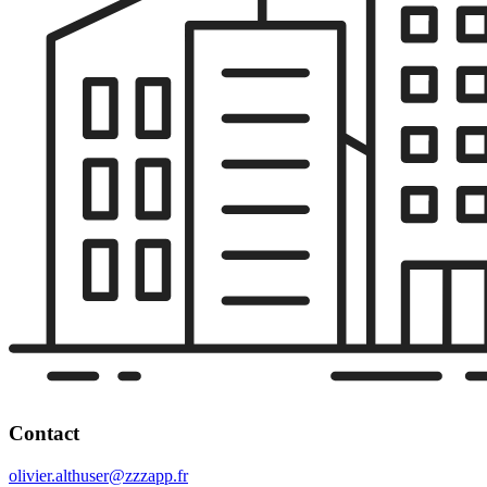
Contact
olivier.althuser@zzzapp.fr