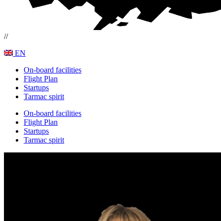
//
EN
On-board facilities
Flight Plan
Startups
Tarmac spirit
On-board facilities
Flight Plan
Startups
Tarmac spirit