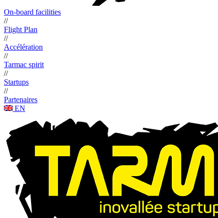
On-board facilities
//
Flight Plan
//
Accélération
//
Tarmac spirit
//
Startups
//
Partenaires
EN