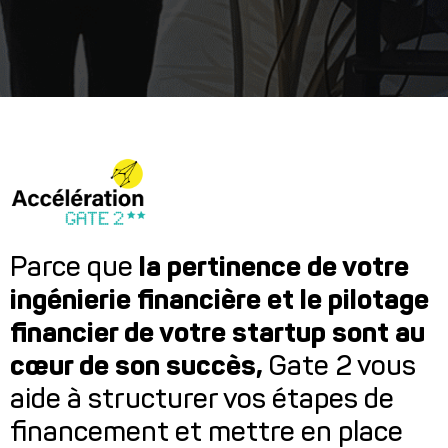
Gate 2,
le
Parce que
la pertinence de votre
programme
ingénierie financière et le pilotage
financier de votre startup sont au
qui optimise le
cœur de son succès,
Gate 2 vous
pilotage
aide à structurer vos étapes de
financement et mettre en place