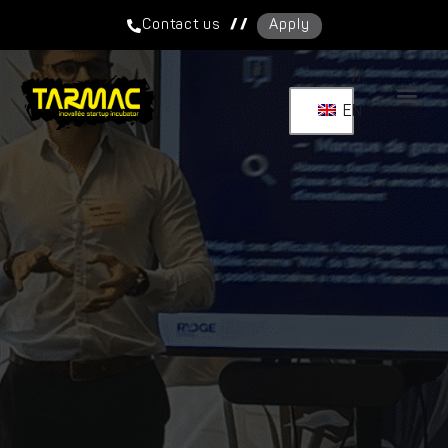
/ /
Contact us
Apply
//
EN