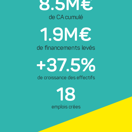
8.5
M€
de CA cumulé
1.9
M€
de financements levés
+
37.5
%
de croissance des effectifs
18
emplois crées