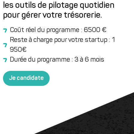
financier des
les outils de pilotage quotidien
startups et
pour gérer votre trésorerie.
entreprises de
Coût réel du programme : 6500 €
Reste à charge pour votre startup : 1
la tech et
950€
l'innovation
Durée du programme : 3 à 6 mois
Je candidate