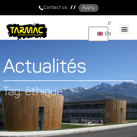
/ /
Contact us
Apply
//
EN
Actualités
Tag: éthique